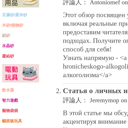
評論人： Antoniomef on 
Этот обзор посвящен 
豆腐砂/栗米砂
включая реальные пр
木砂/植物砂
предоставим читател
紙砂
подходах. Получите о
水晶砂
способ для себя!
凝結砂
Узнать напрямую - <a h
hronicheskogo-alkogo
алкоголизма</a>
Статья о личных 
飲水器
評論人： Jeremymop on 8
智力遊戲
寵物袋袋
В этой статье мы обс
акцентируя внимание 
貓抓板玩具