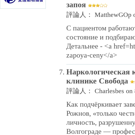
запоя
評論人： MatthewGOp on 
С пациентом работаю
состояние и подбира
Детальнее - <a href=ht
zapoya-ceny</a>
Наркологическая к
клинике Свобода
評論人： Charlesbes on 8
Как подчёркивает за
Рожнов, «только чест
личность, разрушенн
Волгограде — профес