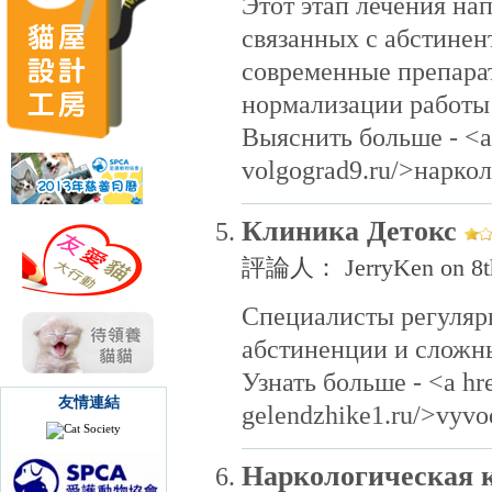
Этот этап лечения на
связанных с абстине
современные препара
нормализации работы 
Выяснить больше - <a h
volgograd9.ru/>нарко
Клиника Детокс
評論人： JerryKen on 8th
Специалисты регулярн
абстиненции и сложн
Узнать больше - <a hre
友情連結
gelendzhike1.ru/>vyvod
Наркологическая 