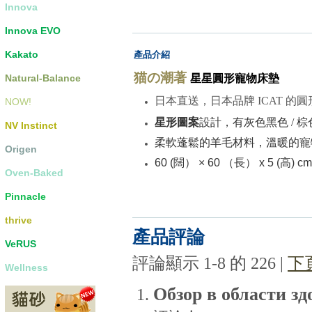
Innova
Innova EVO
Kakato
產品介紹
猫の潮著
Natural-Balance
星星圓形寵物床墊
日本直送，日本品牌 ICAT 的
NOW!
星形圖案
設計，有灰
色黑色 / 
NV Instinct
柔軟蓬鬆的羊毛材料
，
溫
暖的寵
Origen
60 (闊） × 60 （長） x 5 (高) c
Oven-Baked
Pinnacle
thrive
產品評論
VeRUS
評論顯示 1-8 的 226
|
下
Wellness
Обзор в области зд