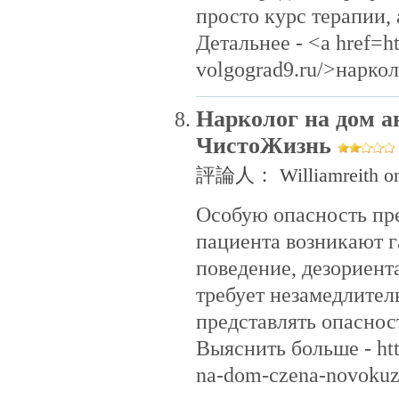
просто курс терапии,
Детальнее - <a href=ht
volgograd9.ru/>нарко
Нарколог на дом а
ЧистоЖизнь
評論人： Williamreith on
Особую опасность пре
пациента возникают 
поведение, дезориент
требует незамедлител
представлять опаснос
Выяснить больше - htt
na-dom-czena-novoku