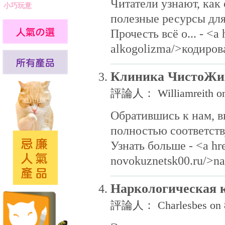
Читатели узнают, как
小巧玩意
полезные ресурсы дл
Прочесть всё о... - <a 
alkogolizma/>кодиров
Клиника ЧистоЖи
評論人： Williamreith on
Обратившись к нам, в
полностью соответст
Узнать больше - <a hre
novokuznetsk00.ru/>n
Наркологическая 
評論人： Charlesbes on 8